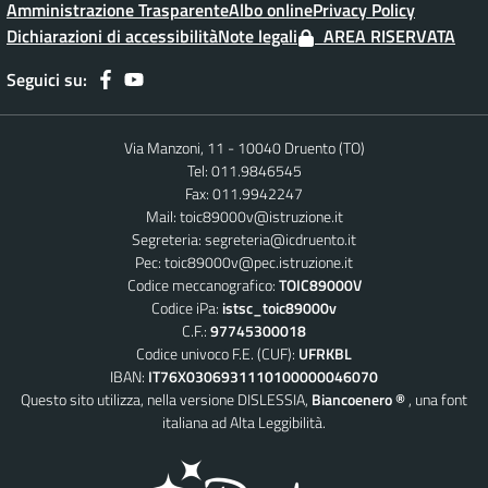
Amministrazione Trasparente
Albo online
Privacy Policy
Dichiarazioni di accessibilità
Note legali
AREA RISERVATA
Seguici su:
Via Manzoni, 11 - 10040 Druento (TO)
Tel: 011.9846545
Fax: 011.9942247
Mail:
toic89000v@istruzione.it
Segreteria:
segreteria@icdruento.it
Pec:
toic89000v@pec.istruzione.it
Codice meccanografico:
TOIC89000V
Codice iPa:
istsc_toic89000v
C.F.:
97745300018
Codice univoco F.E. (CUF):
UFRKBL
IBAN:
IT76X0306931110100000046070
Questo sito utilizza, nella versione DISLESSIA,
Biancoenero ®
, una font
italiana ad Alta Leggibilità.