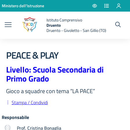
Vai ai contenuti
Vai al menu di navigazione
Vai al footer
Ministero dell'Istruzione
Istituto Comprensivo
Druento
Druento - Givoletto - San Gillio (TO)
PEACE & PLAY
Livello: Scuola Secondaria di
Primo Grado
Gioco a squadre con tema “LA PACE”
Stampa / Condividi
Responsabile
Prof. Cristina Bonaglia