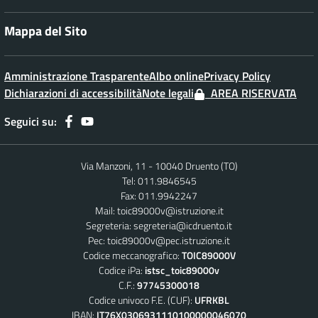
Mappa del Sito
Amministrazione Trasparente
Albo online
Privacy Policy
Dichiarazioni di accessibilità
Note legali
AREA RISERVATA
Seguici su:
Via Manzoni, 11 - 10040 Druento (TO)
Tel: 011.9846545
Fax: 011.9942247
Mail:
toic89000v@istruzione.it
Segreteria:
segreteria@icdruento.it
Pec:
toic89000v@pec.istruzione.it
Codice meccanografico:
TOIC89000V
Codice iPa:
istsc_toic89000v
C.F.:
97745300018
Codice univoco F.E. (CUF):
UFRKBL
IBAN:
IT76X0306931110100000046070