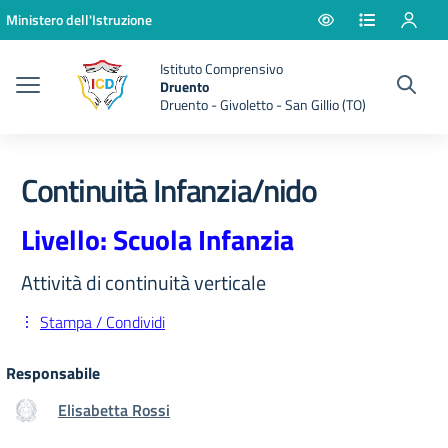
Vai ai contenuti
Vai al menu di navigazione
Vai al footer
Ministero dell'Istruzione
Istituto Comprensivo
Druento
Druento - Givoletto - San Gillio (TO)
Continuità Infanzia/nido
Livello: Scuola Infanzia
Attività di continuità verticale
Stampa / Condividi
Responsabile
Elisabetta Rossi