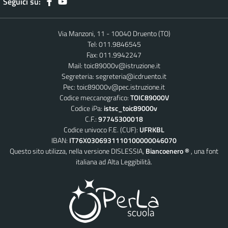
Seguici su:
Via Manzoni, 11 - 10040 Druento (TO)
Tel: 011.9846545
Fax: 011.9942247
Mail:
toic89000v@istruzione.it
Segreteria:
segreteria@icdruento.it
Pec:
toic89000v@pec.istruzione.it
Codice meccanografico:
TOIC89000V
Codice iPa:
istsc_toic89000v
C.F.:
97745300018
Codice univoco F.E. (CUF):
UFRKBL
IBAN:
IT76X0306931110100000046070
Questo sito utilizza, nella versione DISLESSIA,
Biancoenero ®
, una font
italiana ad Alta Leggibilità.