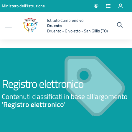
Vai ai contenuti
Vai al menu di navigazione
Vai al footer
Ministero dell'Istruzione
Istituto Comprensivo
Druento
Druento - Givoletto - San Gillio (TO)
Registro elettronico
Contenuti classificati in base all'argomento
'
Registro elettronico
'