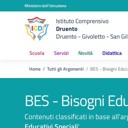
Vai ai contenuti
Vai al menu di navigazione
Vai al footer
Ministero dell'Istruzione
Istituto Comprensivo
Druento
Druento - Givoletto - San Gil
Scuola
Servizi
Novità
Didattica
Home
Tutti gli Argomenti
BES - Bisogni Educa
BES - Bisogni Educ
Contenuti classificati in base all'
Educativi Speciali
'