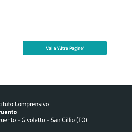
Vai a 'Altre Pagine'
stituto Comprensivo
ruento
uento - Givoletto - San Gillio (TO)