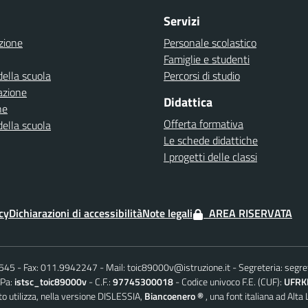
Servizi
zione
Personale scolastico
Famiglie e studenti
della scuola
Percorsi di studio
azione
Didattica
ne
Offerta formativa
della scuola
Le schede didattiche
I progetti delle classi
cy
Dichiarazioni di accessibilità
Note legali
AREA RISERVATA
6545
Fax: 011.9942247
Mail:
toic89000v@istruzione.it
Segreteria:
segre
iPa:
istsc_toic89000v
C.F.:
97745300018
Codice univoco F.E. (CUF):
UFRK
o utilizza, nella versione DISLESSIA,
Biancoenero ®
, una font italiana ad Alta 