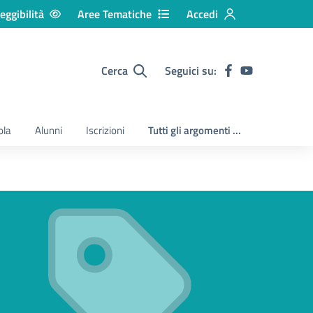
eggibilità
Aree Tematiche
Accedi
Cerca
Seguici su:
ola
Alunni
Iscrizioni
Tutti gli argomenti ...