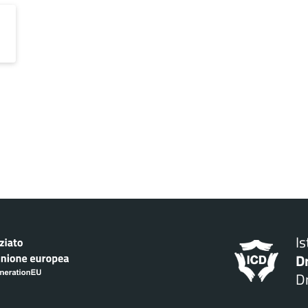
I
D
Dr