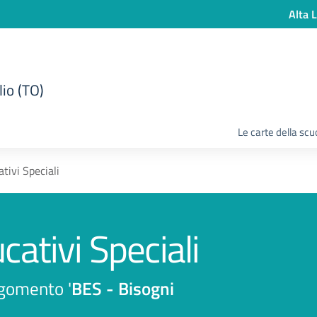
Alta L
lio (TO)
Le carte della scu
tivi Speciali
ativi Speciali
argomento '
BES - Bisogni