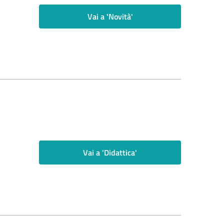
Vai a 'Novità'
Vai a 'Didattica'