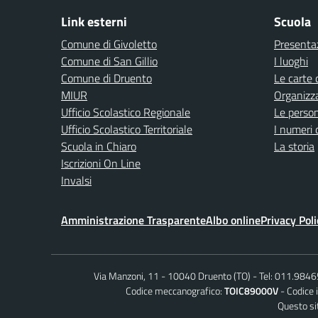
Link esterni
Scuola
Comune di Givoletto
Presenta
Comune di San Gillio
I luoghi
Comune di Druento
Le carte 
MIUR
Organizz
Ufficio Scolastico Regionale
Le perso
Ufficio Scolastico Territoriale
I numeri 
Scuola in Chiaro
La storia
Iscrizioni On Line
Invalsi
Amministrazione Trasparente
Albo online
Privacy Poli
Via Manzoni, 11 - 10040 Druento (TO)
Tel: 011.984
Codice meccanografico:
TOIC89000V
Codice 
Questo sit