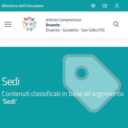
Vai ai contenuti
Vai al menu di navigazione
Vai al footer
Ministero dell'Istruzione
Istituto Comprensivo
Druento
Druento - Givoletto - San Gillio (TO)
Sedi
Contenuti classificati in base all'argomento
'
Sedi
'