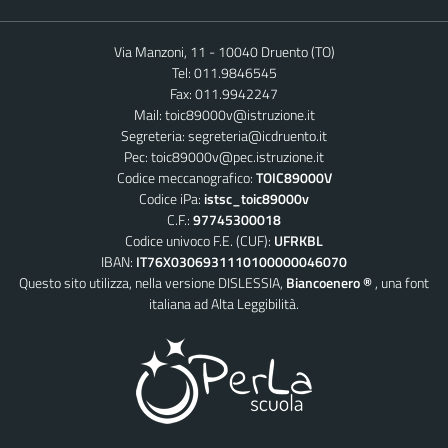
Via Manzoni, 11 - 10040 Druento (TO)
Tel: 011.9846545
Fax: 011.9942247
Mail:
toic89000v@istruzione.it
Segreteria:
segreteria@icdruento.it
Pec:
toic89000v@pec.istruzione.it
Codice meccanografico:
TOIC89000V
Codice iPa:
istsc_toic89000v
C.F.:
97745300018
Codice univoco F.E. (CUF):
UFRKBL
IBAN:
IT76X0306931110100000046070
Questo sito utilizza, nella versione DISLESSIA,
Biancoenero ®
, una font
italiana ad Alta Leggibilità.